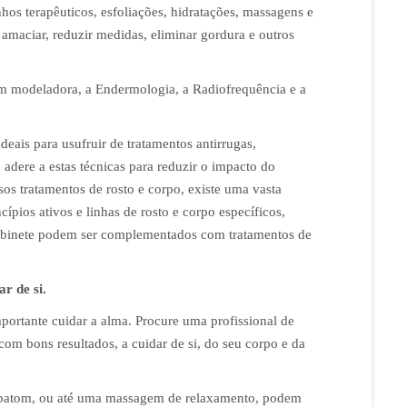
os terapêuticos, esfoliações, hidratações, massagens e
, amaciar, reduzir medidas, eliminar gordura e outros
m modeladora, a Endermologia, a Radiofrequência e a
ideais para usufruir de tratamentos antirrugas,
adere a estas técnicas para reduzir o impacto do
sos tratamentos de rosto e corpo, existe uma vasta
ípios ativos e linhas de rosto e corpo específicos,
gabinete podem ser complementados com tratamentos de
r de si.
mportante cuidar a alma. Procure uma profissional de
com bons resultados, a cuidar de si, do seu corpo e da
 batom, ou até uma massagem de relaxamento, podem