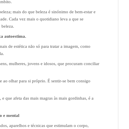
âmbito.
beleza; mais do que beleza é sinónimo de bem-estar e
idade. Cada vez mais o quotidiano leva a que se
 beleza.
xa autoestima.
nais de estética não só para tratar a imagem, como
da.
s, mulheres, jovens e idosos, que procuram conciliar
e ao olhar para si próprio. É sentir-se bem consigo
e que afeta das mais magras às mais gordinhas, é a
co e mental
ados, aparelhos e técnicas que estimulam o corpo,