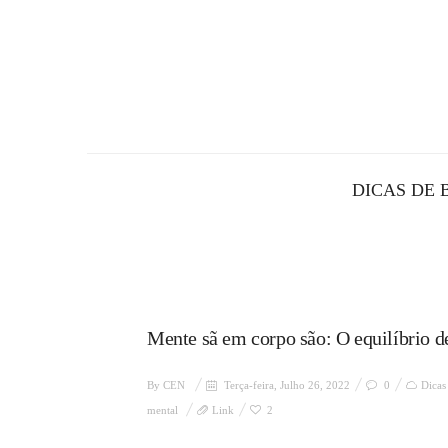
DICAS DE 
Mente sã em corpo são: O equilíbrio d
By
CEN
Terça-feira, Julho 26, 2022
0
Dicas
mental
Link
2