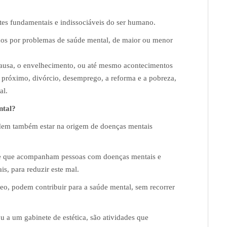
ntes fundamentais e indissociáveis do ser humano.
dos por problemas de saúde mental, de maior ou menor
usa, o envelhecimento, ou até mesmo acontecimentos
r próximo, divórcio, desemprego, a reforma e a pobreza,
al.
ntal?
odem também estar na origem de doenças mentais
úde que acompanham pessoas com doenças mentais e
is, para reduzir este mal.
eo, podem contribuir para a saúde mental, sem recorrer
 a um gabinete de estética, são atividades que