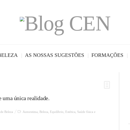
BELEZA
AS NOSSAS SUGESTÕES
FORMAÇÕES
e uma única realidade.
 de Beleza
Autoestima
,
Beleza
,
Equilíbrio
,
Estética
,
Saúde física e