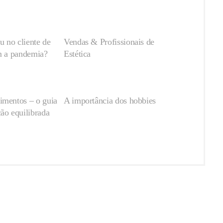
 no cliente de
Vendas & Profissionais de
om a pandemia?
Estética
imentos – o guia
A importância dos hobbies
ão equilibrada