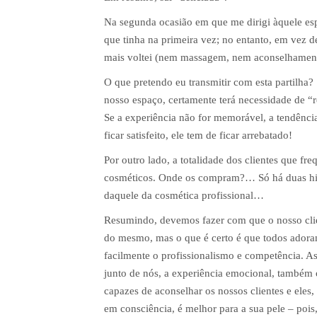
Na segunda ocasião em que me dirigi àquele es
que tinha na primeira vez; no entanto, em vez de
mais voltei (nem massagem, nem aconselhament
O que pretendo eu transmitir com esta partilha? 
nosso espaço, certamente terá necessidade de “re
Se a experiência não for memorável, a tendência 
ficar satisfeito, ele tem de ficar arrebatado!
Por outro lado, a totalidade dos clientes que fre
cosméticos. Onde os compram?… Só há duas hipót
daquele da cosmética profissional…
Resumindo, devemos fazer com que o nosso clie
do mesmo, mas o que é certo é que todos adora
facilmente o profissionalismo e competência. As
junto de nós, a experiência emocional, também 
capazes de aconselhar os nossos clientes e eles,
em consciência, é melhor para a sua pele – pois