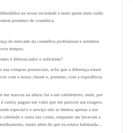
 difundidos na nossa sociedade e tanto quem mais cuida
somem produtos de cosmética.
nça do mercado da cosmética profissional e sentimos
novos tempos.
ntes é diferenciador o suficiente?
o nas compras presenciais, acho que a diferença estará
cer com o nosso cliente e, portanto, com a experiência
m me marcou na altura: fui a um cabeleireiro, onde, por
lo é curto), paguei um valor que me pareceu um exagero.
entir especial e o serviço não se limitou apenas a um
o cabeludo e outra nas costas, enquanto me lavavam a
conselhamento, muito além do que eu estava habituada…