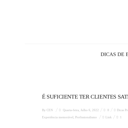
DICAS DE 
É SUFICIENTE TER CLIENTES SAT
By
CEN
Quarta-feira, Julho 6, 2022
0
Dicas Pr
Experiência memorável
,
Profissionalismo
Link
1