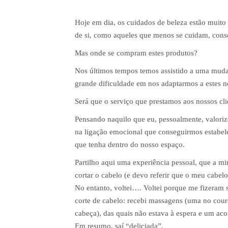
Hoje em dia, os cuidados de beleza estão muito
de si, como aqueles que menos se cuidam, con
Mas onde se compram estes produtos?
Nos últimos tempos temos assistido a uma muda
grande dificuldade em nos adaptarmos a estes 
Será que o serviço que prestamos aos nossos clie
Pensando naquilo que eu, pessoalmente, valoriz
na ligação emocional que conseguirmos estabele
que tenha dentro do nosso espaço.
Partilho aqui uma experiência pessoal, que a mi
cortar o cabelo (e devo referir que o meu cabe
No entanto, voltei…. Voltei porque me fizeram s
corte de cabelo: recebi massagens (uma no cour
cabeça), das quais não estava à espera e um a
Em resumo, saí “deliciada”.