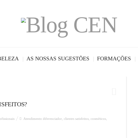
BELEZA
AS NOSSAS SUGESTÕES
FORMAÇÕES
ISFEITOS?
ofissionais
Atendimento diferenciador
,
clientes satisfeitos
,
cosméticos
,