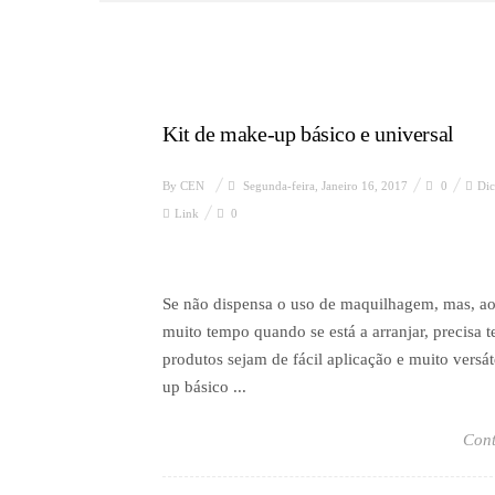
Kit de make-up básico e universal
By
CEN
Segunda-feira, Janeiro 16, 2017
0
Dic
Link
0
Se não dispensa o uso de maquilhagem, mas, a
muito tempo quando se está a arranjar, precisa t
produtos sejam de fácil aplicação e muito versát
up básico ...
Cont