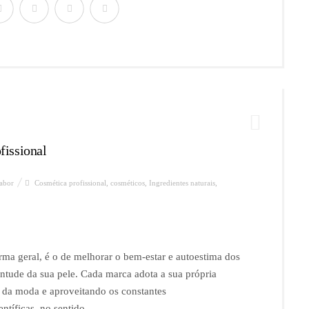
fissional
abor
Cosmética profissional
,
cosméticos
,
Ingredientes naturais
,
rma geral, é o de melhorar o bem-estar e autoestima dos
ntude da sua pele. Cada marca adota a sua própria
e da moda e aproveitando os constantes
tíficas, no sentido ...