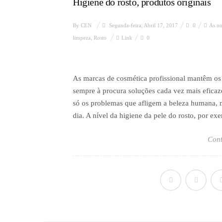
Higiene do rosto, produtos originais
By
CEN
Segunda-feira, Abril 17, 2017
0
As no
limpeza
,
Rosto
Link
0
As marcas de cosmética profissional mantêm os 
sempre à procura soluções cada vez mais eficaz
só os problemas que afligem a beleza humana, 
dia. A nível da higiene da pele do rosto, por exem
Cont