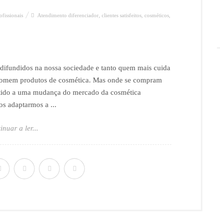
ofissionais
Atendimento diferenciador
,
clientes satisfeitos
,
cosméticos
,
 difundidos na nossa sociedade e tanto quem mais cuida
nsomem produtos de cosmética. Mas onde se compram
stido a uma mudança do mercado da cosmética
os adaptarmos a ...
inuar a ler...