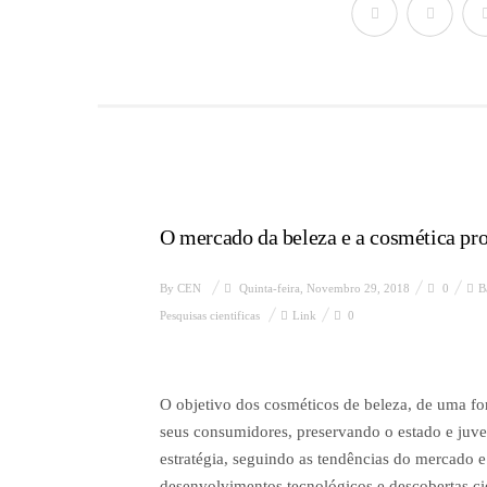
O mercado da beleza e a cosmética pro
By
CEN
Quinta-feira, Novembro 29, 2018
0
B
Pesquisas cientificas
Link
0
O objetivo dos cosméticos de beleza, de uma fo
seus consumidores, preservando o estado e juve
estratégia, seguindo as tendências do mercado 
desenvolvimentos tecnológicos e descobertas cien