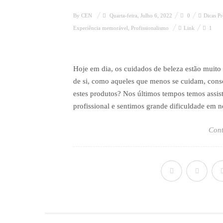
By
CEN
Quarta-feira, Julho 6, 2022
0
Dicas Pr
Experiência memorável
,
Profissionalismo
Link
1
Hoje em dia, os cuidados de beleza estão muito
de si, como aqueles que menos se cuidam, co
estes produtos? Nos últimos tempos temos assi
profissional e sentimos grande dificuldade em n
Cont