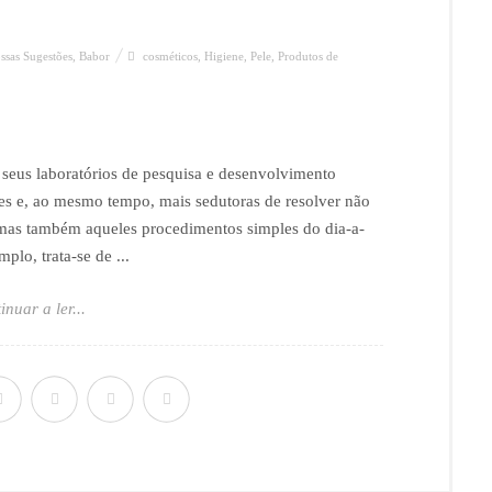
ssas Sugestões
,
Babor
cosméticos
,
Higiene
,
Pele
,
Produtos de
seus laboratórios de pesquisa e desenvolvimento
es e, ao mesmo tempo, mais sedutoras de resolver não
mas também aqueles procedimentos simples do dia-a-
plo, trata-se de ...
inuar a ler...