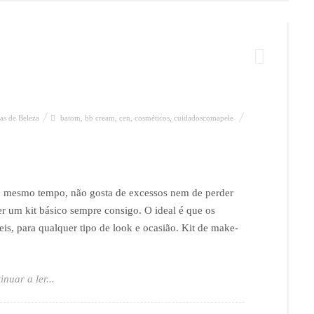
as de Beleza
batom
,
bb cream
,
cen
,
cosméticos
,
cuidadoscomapele
o mesmo tempo, não gosta de excessos nem de perder
er um kit básico sempre consigo. O ideal é que os
eis, para qualquer tipo de look e ocasião. Kit de make-
inuar a ler...