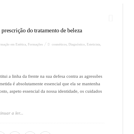
 prescrição do tratamento de beleza
rmação em Estética
,
Formações
cosméticos
,
Diagnóstico
,
Esteticista
,
tui a linha da frente na sua defesa contra as agressões
metida é absolutamente essencial que ela se mantenha
osto, aspeto essencial da nossa identidade, os cuidados
inuar a ler...