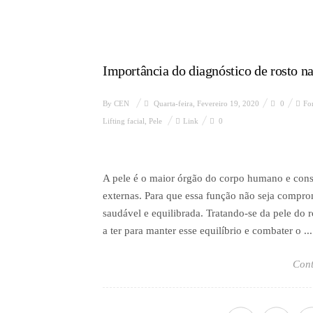
Importância do diagnóstico de rosto na
By
CEN
Quarta-feira, Fevereiro 19, 2020
0
Fo
Lifting facial
,
Pele
Link
0
A pele é o maior órgão do corpo humano e consti
externas. Para que essa função não seja compro
saudável e equilibrada. Tratando-se da pele do r
a ter para manter esse equilíbrio e combater o ...
Cont