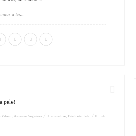
inuar a ler...
a pele!
a Valomo
,
As nossas Sugestões
cosméticos
,
Esteticista
,
Pele
Link