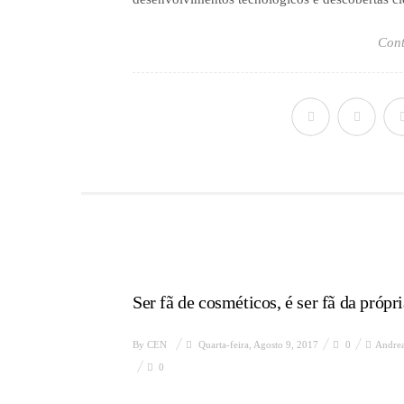
Cont
Ser fã de cosméticos, é ser fã da própri
By
CEN
Quarta-feira, Agosto 9, 2017
0
Andre
0