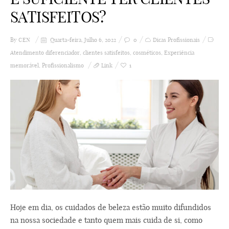
SATISFEITOS?
By
CEN
Quarta-feira, Julho 6, 2022
0
Dicas Profissionais
Atendimento diferenciador
,
clientes satisfeitos
,
cosméticos
,
Experiência
memorável
,
Profissionalismo
Link
1
Hoje em dia, os cuidados de beleza estão muito difundidos
na nossa sociedade e tanto quem mais cuida de si, como