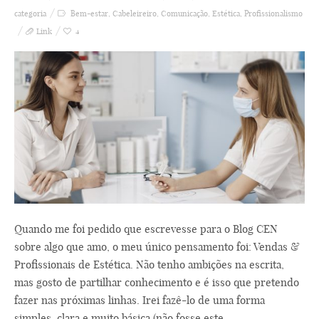
categoria
Bem-estar
,
Cabeleireiro
,
Comunicação
,
Estética
,
Profissionalismo
Link
4
Quando me foi pedido que escrevesse para o Blog CEN
sobre algo que amo, o meu único pensamento foi: Vendas &
Profissionais de Estética. Não tenho ambições na escrita,
mas gosto de partilhar conhecimento e é isso que pretendo
fazer nas próximas linhas. Irei fazê-lo de uma forma
simples, clara e muito básica (não fosse este ...