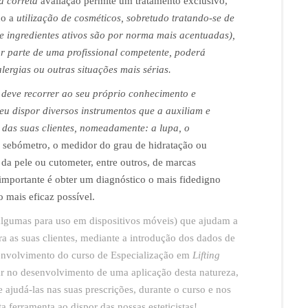
sa correta
avaliação permite um tratamento exclusivo,
do a
utilização de cosméticos, sobretudo tratando-se de
de ingredientes ativos são por norma mais acentuadas),
 parte de uma profissional competente, poderá
lergias ou outras situações mais sérias.
 e deve recorrer ao seu próprio conhecimento e
u dispor diversos instrumentos que a auxiliam e
 das suas clientes, nomeadamente: a lupa, o
 sebómetro, o medidor do grau de hidratação ou
da pele ou cutometer, entre outros, de marcas
 importante é obter um diagnóstico o mais fidedigno
o mais eficaz possível.
algumas para uso em dispositivos móveis) que ajudam a
ara as suas clientes, mediante a introdução dos dados de
senvolvimento do curso de Especialização em
Lifting
har no desenvolvimento de uma aplicação desta natureza,
e ajudá-las nas suas prescrições, durante o curso e nos
a ferramenta ao dispor das nossas esteticistas!