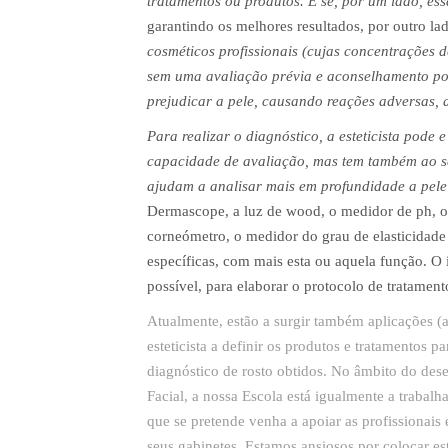
tratamentos ou produtos. E se, por um lado, es
garantindo os melhores resultados, por outro la
cosméticos profissionais (cujas concentrações 
sem uma avaliação prévia e aconselhamento por
prejudicar a pele, causando reações adversas, a
Para realizar o diagnóstico, a esteticista pode
capacidade de avaliação, mas tem também ao se
ajudam a analisar mais em profundidade a pele
Dermascope, a luz de wood, o medidor de ph, o
corneómetro, o medidor do grau de elasticidade 
específicas, com mais esta ou aquela função. O
possível, para elaborar o protocolo de tratament
Atualmente, estão a surgir também aplicações (
esteticista a definir os produtos e tratamentos p
diagnóstico de rosto obtidos. No âmbito do de
Facial, a nossa Escola está igualmente a trabal
que se pretende venha a apoiar as profissionais 
seus gabinetes. Estamos ansiosos por colocar est