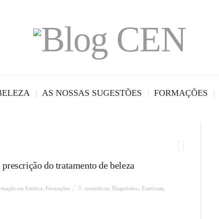
BELEZA
AS NOSSAS SUGESTÕES
FORMAÇÕES
 prescrição do tratamento de beleza
rmação em Estética
,
Formações
cosméticos
,
Diagnóstico
,
Esteticista
,