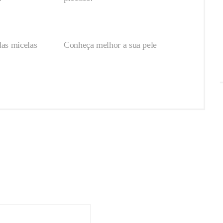
das micelas
Conheça melhor a sua pele
igatórios marcados com
*