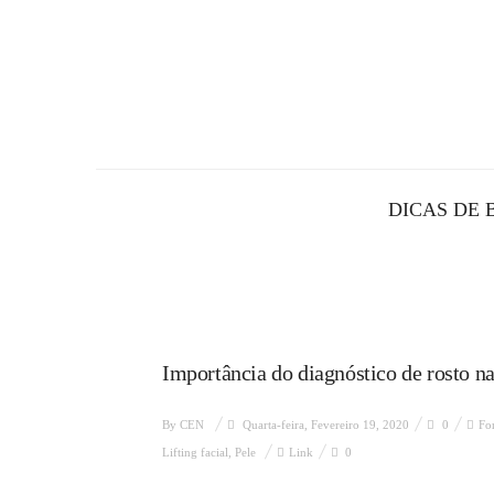
DICAS DE 
Importância do diagnóstico de rosto na
By
CEN
Quarta-feira, Fevereiro 19, 2020
0
Fo
Lifting facial
,
Pele
Link
0