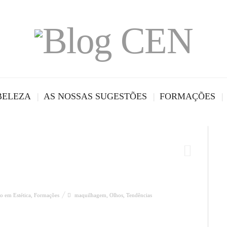
BELEZA
AS NOSSAS SUGESTÕES
FORMAÇÕES
o em Estética
,
Formações
maquilhagem
,
Olhos
,
Tendências