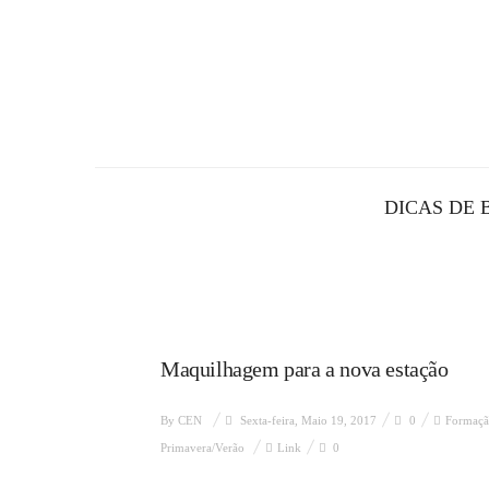
DICAS DE 
Maquilhagem para a nova estação
By
CEN
Sexta-feira, Maio 19, 2017
0
Formaçã
Primavera/Verão
Link
0