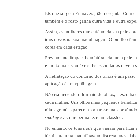
Eis que surge a Primavera, tão desejada. Com el
também e o rosto ganha outra vida e outra expos
Assim, as mulheres que cuidam da sua pele apro
tons novos na sua maquilhagem. O público femi
cores em cada estação.
Previamente limpa e bem hidratada, uma pele m
e muito mais saudáveis. Estes cuidados devem s
A hidratação do contorno dos olhos é um passo i
aplicação da maquilhagem.
Não esquecendo o formato de olhos, a escolha 
cada mulher. Uns olhos mais pequenos benefici
olhos grandes parecem tornar -se mais profund
smokey eye
, que permanece um clássico.
No entanto, os tons
nude
que vieram para ficar 
ideal para uma maquilhagem discreta, mas elab