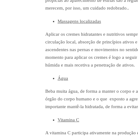
propícias ao aparecimento de estrias são a regiã
merecem, por isso, um cuidado redobrado..
Massagens localizadas
Aplicar os cremes hidratantes e nutritivos se
circulação local, absorção de princípios ativos
ascendentes nas pernas e movimentos no sentid
momento para aplicar os cremes é logo a seguir 
húmida e mais recetiva a penetração de ativos.
Água
Beba muita água, de forma a manter o corpo e a
órgão do corpo humano e o que exposto a agressõ
importante mantê-la hidratada, de forma a evitar
Vitamina C
A vitamina C participa ativamente na produção d