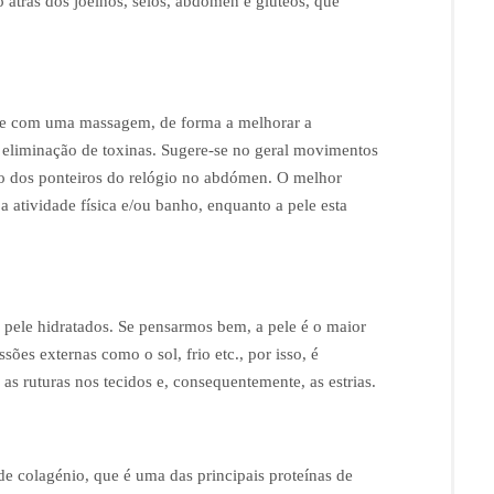
o atrás dos joelhos, seios, abdómen e glúteos, que
mpre com uma massagem, de forma a melhorar a
 e eliminação de toxinas. Sugere-se no geral movimentos
o dos ponteiros do relógio no abdómen. O melhor
a atividade física e/ou banho, enquanto a pele esta
 pele hidratados. Se pensarmos bem, a pele é o maior
es externas como o sol, frio etc., por isso, é
 as ruturas nos tecidos e, consequentemente, as estrias.
e colagénio, que é uma das principais proteínas de