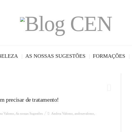
BELEZA
AS NOSSAS SUGESTÕES
FORMAÇÕES
em precisar de tratamento!
ea Valomo
,
As nossas Sugestões
Andrea Valomo
,
andreavalomo
,