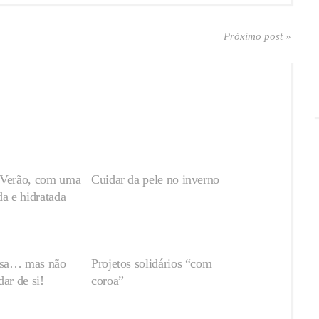
Próximo post »
 Verão, com uma
Cuidar da pele no inverno
da e hidratada
asa… mas não
Projetos solidários “com
dar de si!
coroa”