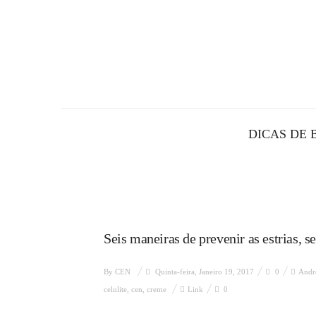
DICAS DE 
Seis maneiras de prevenir as estrias, s
By
CEN
Quinta-feira, Janeiro 19, 2017
0
Andr
celulite
,
cen
,
creme
Link
0