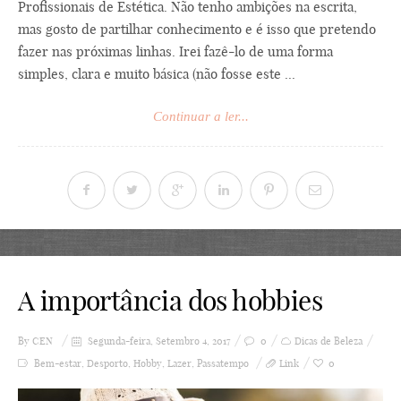
Profissionais de Estética. Não tenho ambições na escrita,
mas gosto de partilhar conhecimento e é isso que pretendo
fazer nas próximas linhas. Irei fazê-lo de uma forma
simples, clara e muito básica (não fosse este ...
Continuar a ler...
A importância dos hobbies
By
CEN
Segunda-feira, Setembro 4, 2017
0
Dicas de Beleza
Bem-estar
,
Desporto
,
Hobby
,
Lazer
,
Passatempo
Link
0