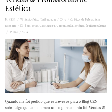
Estética
By
CEN
Sexta-feira, Abril 22, 2022
0
Dicas de Beleza
,
Sem
categoria
Bem-estar
,
Cabeleireiro
,
Comunicação
,
Estética
,
Profissionalismo
Link
4
Quando me foi pedido que escrevesse para o Blog CEN
sobre algo que amo, o meu único pensamento foi: Vendas &