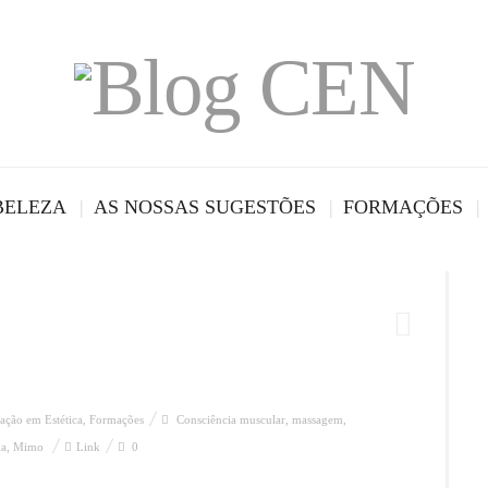
BELEZA
AS NOSSAS SUGESTÕES
FORMAÇÕES
ação em Estética
,
Formações
Consciência muscular
,
massagem
,
ia
,
Mimo
Link
0