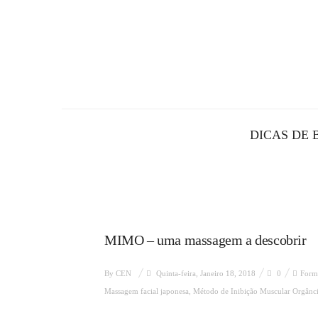
DICAS DE 
MIMO – uma massagem a descobrir
By
CEN
Quinta-feira, Janeiro 18, 2018
0
Form
Massagem facial japonesa
,
Método de Inibição Muscular Orgânc