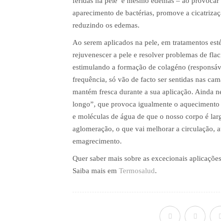
feridas na pele e mesmo edemas – ao provocar
aparecimento de bactérias, promove a cicatrizaç
reduzindo os edemas.
Ao serem aplicados na pele, em tratamentos esté
rejuvenescer a pele e resolver problemas de fla
estimulando a formação de colagéno (responsáve
frequência, só vão de facto ser sentidas nas cam
mantém fresca durante a sua aplicação. Ainda n
longo”, que provoca igualmente o aquecimento d
e moléculas de água de que o nosso corpo é lar
aglomeração, o que vai melhorar a circulação, 
emagrecimento.
Quer saber mais sobre as excecionais aplicações
Saiba mais em
Termosalud
.