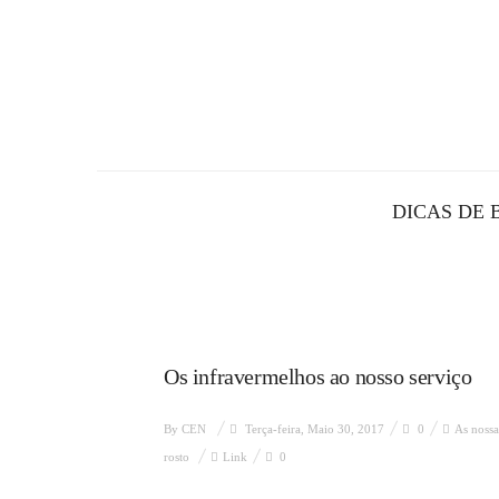
DICAS DE 
Os infravermelhos ao nosso serviço
By
CEN
Terça-feira, Maio 30, 2017
0
As nossa
rosto
Link
0