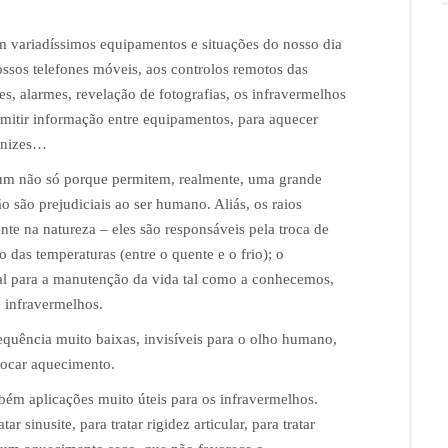
em variadíssimos equipamentos e situações do nosso dia
ssos telefones móveis, aos controlos remotos das
es, alarmes, revelação de fotografias, os infravermelhos
nsmitir informação entre equipamentos, para aquecer
ernizes…
omum não só porque permitem, realmente, uma grande
 são prejudiciais ao ser humano. Aliás, os raios
e na natureza – eles são responsáveis pela troca de
o das temperaturas (entre o quente e o frio); o
cial para a manutenção da vida tal como a conhecemos,
e infravermelhos.
requência muito baixas, invisíveis para o olho humano,
vocar aquecimento.
bém aplicações muito úteis para os infravermelhos.
 sinusite, para tratar rigidez articular, para tratar