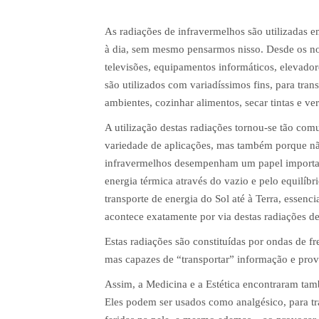
As radiações de infravermelhos são utilizadas 
à dia, sem mesmo pensarmos nisso. Desde os no
televisões, equipamentos informáticos, elevador
são utilizados com variadíssimos fins, para tra
ambientes, cozinhar alimentos, secar tintas e v
A utilização destas radiações tornou-se tão c
variedade de aplicações, mas também porque não
infravermelhos desempenham um papel important
energia térmica através do vazio e pelo equilíbri
transporte de energia do Sol até à Terra, essen
acontece exatamente por via destas radiações d
Estas radiações são constituídas por ondas de f
mas capazes de “transportar” informação e pro
Assim, a Medicina e a Estética encontraram tam
Eles podem ser usados como analgésico, para tratar