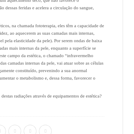
 um aquecimento seco, que não favorece o
ão dessas feridas e acelera a circulação do sangue,
ticos, na chamada fototerapia, eles têm a capacidade de
cidez, ao aquecerem as suas camadas mais internas,
l pela elasticidade da pele). Por serem ondas de baixa
adas mais internas da pele, enquanto a superfície se
este campo da estética, o chamado “infravermelho
as camadas internas da pele, vai atuar sobre as células
gamente constituído, prevenindo a sua anormal
aumentar o metabolismo e, dessa forma, favorecer o
 destas radiações através de equipamentos de estética?