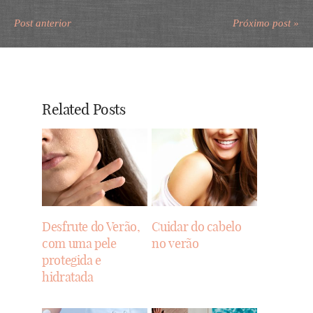
Post anterior
Próximo post »
Related Posts
Desfrute do Verão,
Cuidar do cabelo
com uma pele
no verão
protegida e
hidratada