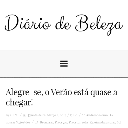
Alegre-se, o Verão está quase a
chegar!
By
CEN
Quinta-feira, Março 2, 2017
0
Andrea Valomo
,
As
nossas Sugestões
Bronzear
,
Proteção
,
Protetor solar
,
Queimadura solar
,
Sol