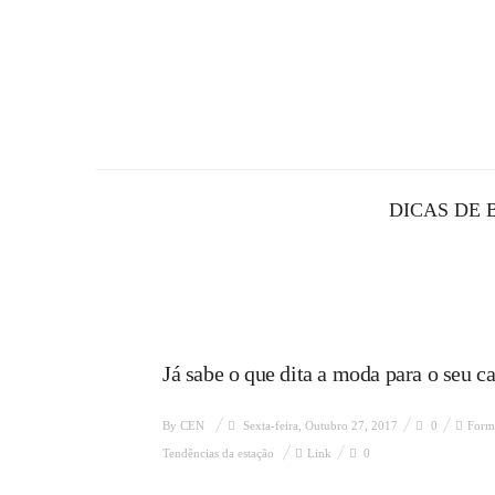
DICAS DE 
Já sabe o que dita a moda para o seu c
By
CEN
Sexta-feira, Outubro 27, 2017
0
Form
Tendências da estação
Link
0