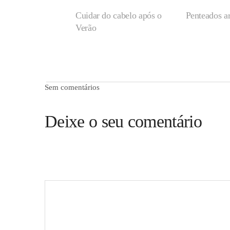
Cuidar do cabelo após o
Penteados ar
Verão
Sem comentários
Deixe o seu comentário
O seu endereço de email não será publicado.
Campos obr
Comentário