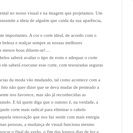
ntal no nosso visual e na imagem que projetamos. Um
transmite a ideia de alguém que cuida da sua aparência,
te importantes. A cor e corte ideal, de acordo com o
r beleza e realçar sempre as nossas melhores
ticas menos boas diluem-se!…
elos saberá avaliar o tipo de rosto e adequar o corte
 ele saberá executar esse corte, com tesouradas seguras
dências da moda vão mudando, tal como acontece com a
. Isto não quer dizer que se deva mudar de penteado a
mente nos favorece, mas são já reconhecidas as
uando. E há quem diga que o outono é, na verdade, a
aquele corte mais radical para eliminar o cabelo
o aquela renovação que nos faz sentir com mais energia
gumas pessoas, a mudança de visual funciona mesmo
ocar o final do verão, o fim dos longos dias de luz e