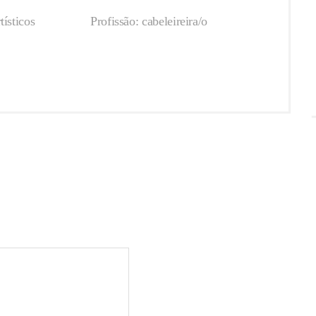
tísticos
Profissão: cabeleireira/o
igatórios marcados com
*