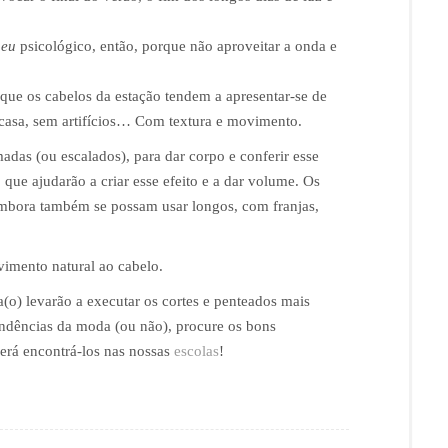
o
eu
psicológico, então, porque não aproveitar a onda e
 que os cabelos da estação tendem a apresentar-se de
casa, sem artifícios… Com textura e movimento.
das (ou escalados), para dar corpo e conferir esse
que ajudarão a criar esse efeito e a dar volume. Os
 embora também se possam usar longos, com franjas,
vimento natural ao cabelo.
(o) levarão a executar os cortes e penteados mais
endências da moda (ou não), procure os bons
derá encontrá-los nas nossas
escolas
!