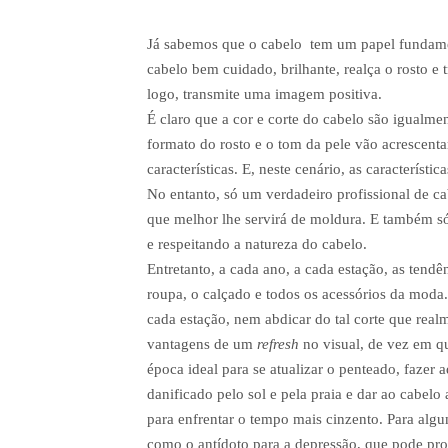
Já sabemos que o cabelo tem um papel fundame
cabelo bem cuidado, brilhante, realça o rosto e 
logo, transmite uma imagem positiva.
É claro que a cor e corte do cabelo são igualmen
formato do rosto e o tom da pele vão acrescenta
características. E, neste cenário, as caracterís
No entanto, só um verdadeiro profissional de cab
que melhor lhe servirá de moldura. E também só
e respeitando a natureza do cabelo.
Entretanto, a cada ano, a cada estação, as ten
roupa, o calçado e todos os acessórios da moda
cada estação, nem abdicar do tal corte que real
vantagens de um
refresh
no visual, de vez em q
época ideal para se atualizar o penteado, fazer 
danificado pelo sol e pela praia e dar ao cabel
para enfrentar o tempo mais cinzento. Para al
como o antídoto para a depressão, que pode prov