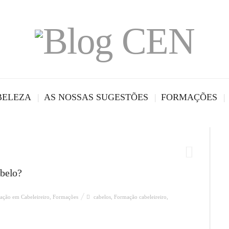
BELEZA
AS NOSSAS SUGESTÕES
FORMAÇÕES
abelo?
ação em Cabeleireiro
,
Formações
cabelos
,
Formação cabeleireiro
,