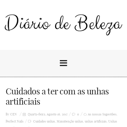
Cuidados a ter com as unhas
artificiais
By
CEN
Quarta-feira, Agosto 16, 2017
0
As nossas Sugestões
,
Perfect Nails
Cuidados unhas
,
Manutenção unhas
,
unhas artificiais
,
Unhas