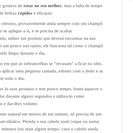
e gostava de
estar no seu melhor
, mas a falta de tempo
de beleza
rápidos
e eficazes:
 oleosos, provavelmente anda sempre com um champô
 se aplique a si, e se precisa de acabar
lo, utilize um produto que deverá encontrar na sua
ar um pouco nas raízes, ele funciona tal como o champô
elo limpo durante o dia.
s em que as sobrancelhas se “recusam” a ficar no sítio,
sta aplicar uma pequena camada, esbater com o dedo e as
te todo o dia.
e às suas pestanas e tem pouco tempo, basta aquecer o
dor durante alguns segundos e utiliza-lo como
as e dar-lhes volume.
peto natural em menos de um minuto, só precisa de um
 um elástico. Prenda o seu cabelo num coque ou numa
s minutos (ou mais algum tempo, caso o cabelo ainda