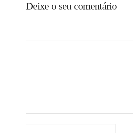
Deixe o seu comentário
O seu endereço de email não será publicado.
Campos obr
Comentário
Nome
*