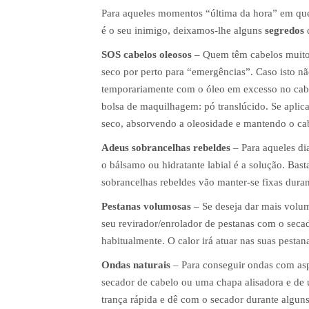
Para aqueles momentos “última da hora” em qu
é o seu inimigo, deixamos-lhe alguns
segredos
SOS cabelos oleosos
– Quem têm cabelos muito
seco por perto para “emergências”. Caso isto não
temporariamente com o óleo em excesso no cabe
bolsa de maquilhagem: pó translúcido. Se aplic
seco, absorvendo a oleosidade e mantendo o cab
Adeus sobrancelhas rebeldes
– Para aqueles dia
o bálsamo ou hidratante labial é a solução. Ba
sobrancelhas rebeldes vão manter-se fixas duran
Pestanas volumosas
– Se deseja dar mais volum
seu revirador/enrolador de pestanas com o seca
habitualmente. O calor irá atuar nas suas pestan
Ondas naturais
– Para conseguir ondas com as
secador de cabelo ou uma chapa alisadora e de
trança rápida e dê com o secador durante algun