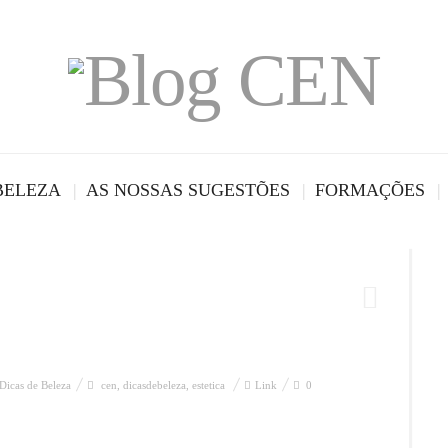
BELEZA
AS NOSSAS SUGESTÕES
FORMAÇÕES
Dicas de Beleza
cen
,
dicasdebeleza
,
estetica
Link
0