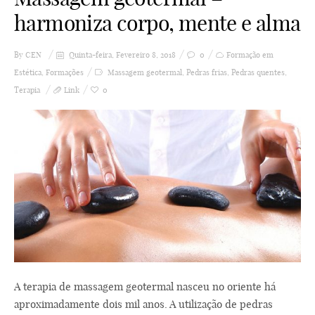
harmoniza corpo, mente e alma
By
CEN
Quinta-feira, Fevereiro 8, 2018
0
Formação em
Estética
,
Formações
Massagem geotermal
,
Pedras frias
,
Pedras quentes
,
Terapia
Link
0
A terapia de massagem geotermal nasceu no oriente há
aproximadamente dois mil anos. A utilização de pedras