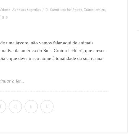
 Valomo
,
As nossas Sugestões
Cosméticos biológicos
,
Croton lechleri
,
0
 de uma árvore, não vamos falar aqui de animais
nativa da américa do Sul - Croton lechleri, que cresce
ia e que deve o seu nome à tonalidade da sua resina.
inuar a ler...