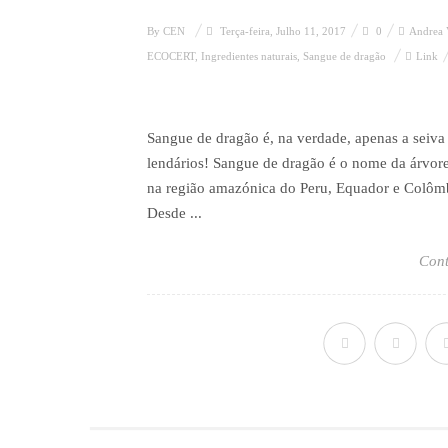
By
CEN
Terça-feira, Julho 11, 2017
0
Andrea
ECOCERT
,
Ingredientes naturais
,
Sangue de dragão
Link
Sangue de dragão é, na verdade, apenas a seiva
lendários! Sangue de dragão é o nome da árvore 
na região amazónica do Peru, Equador e Colômb
Desde ...
Cont