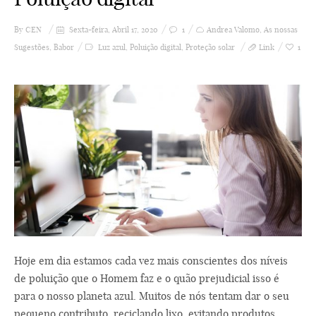
By
CEN
Sexta-feira, Abril 17, 2020
1
Andrea Valomo
,
As nossas
Sugestões
,
Babor
Luz azul
,
Poluição digital
,
Proteção solar
Link
1
Hoje em dia estamos cada vez mais conscientes dos níveis
de poluição que o Homem faz e o quão prejudicial isso é
para o nosso planeta azul. Muitos de nós tentam dar o seu
pequeno contributo, reciclando lixo, evitando produtos