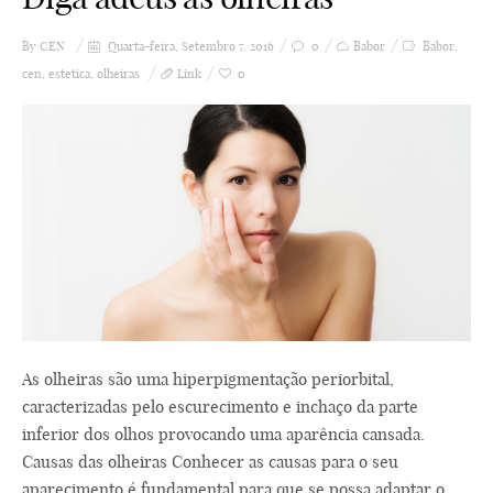
By
CEN
Quarta-feira, Setembro 7, 2016
0
Babor
Babor
,
cen
,
estetica
,
olheiras
Link
0
As olheiras são uma hiperpigmentação periorbital,
caracterizadas pelo escurecimento e inchaço da parte
inferior dos olhos provocando uma aparência cansada.
Causas das olheiras Conhecer as causas para o seu
aparecimento é fundamental para que se possa adaptar o