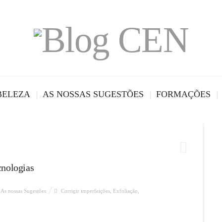
BELEZA
AS NOSSAS SUGESTÕES
FORMAÇÕES
cnologias
As nossas Sugestões
Corrigir imperfeições
,
Exfoliação
,