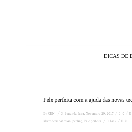
DICAS DE 
Pele perfeita com a ajuda das novas te
By
CEN
Segunda-feira, Novembro 20, 2017
0
Microdermoabrasão
,
peeling
,
Pele perfeita
Link
0