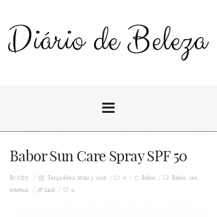
Babor Sun Care Spray SPF 50
By
CEN
Terça-feira, Maio 3, 2016
0
Babor
Babor
,
cen
,
estetica
Link
0