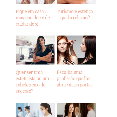
Fique em casa…
Turismo e estética
mas não deixe de
– qual a relação?…
cuidar de si!
Quer ser uma
Escolha uma
esteticista ou um
profissão que lhe
cabeleireiro de
abra várias portas!
sucesso?