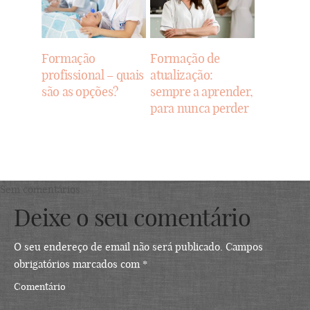
Formação
Formação de
profissional – quais
atualização:
são as opções?
sempre a aprender,
para nunca perder
Sem comentários
Deixe o seu comentário
O seu endereço de email não será publicado.
Campos
obrigatórios marcados com
*
Comentário