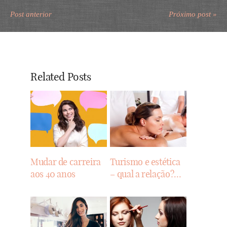
Post anterior
Próximo post »
Related Posts
Mudar de carreira
Turismo e estética
aos 40 anos
– qual a relação?…