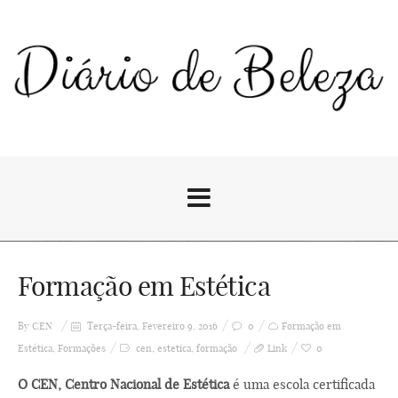
Formação em Estética
By
CEN
Terça-feira, Fevereiro 9, 2016
0
Formação em
Estética
,
Formações
cen
,
estetica
,
formação
Link
0
O CEN, Centro Nacional de Estética
é uma escola certificada