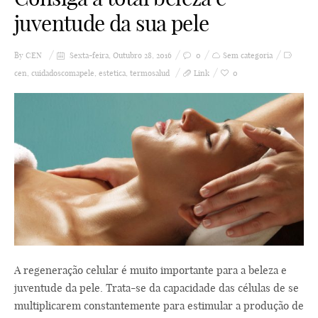
juventude da sua pele
By
CEN
Sexta-feira, Outubro 28, 2016
0
Sem categoria
cen
,
cuidadoscomapele
,
estetica
,
termosalud
Link
0
A regeneração celular é muito importante para a beleza e
juventude da pele. Trata-se da capacidade das células de se
multiplicarem constantemente para estimular a produção de