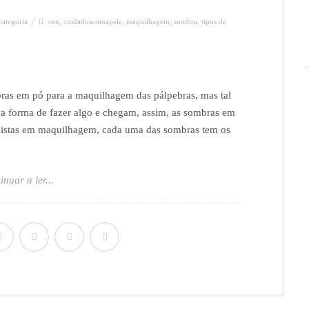
ategoria
cen
,
cuidadoscomapele
,
maquilhagem
,
sombra
,
tipos de
bras em pó para a maquilhagem das pálpebras, mas tal
va forma de fazer algo e chegam, assim, as sombras em
ialistas em maquilhagem, cada uma das sombras tem os
inuar a ler...