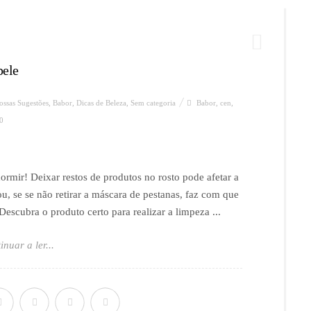
pele
ossas Sugestões
,
Babor
,
Dicas de Beleza
,
Sem categoria
Babor
,
cen
,
0
ormir! Deixar restos de produtos no rosto pode afetar a
u, se se não retirar a máscara de pestanas, faz com que
escubra o produto certo para realizar a limpeza ...
inuar a ler...