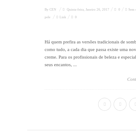
By
CEN
Quinta-feira, Janeiro 26, 2017
0
Sem c
pele
Link
0
Há quem prefira as versões tradicionais de som
como tudo, a cada dia que passa existe uma no
creme. Para os profissionais de beleza e espec
seus encantos, ...
Cont