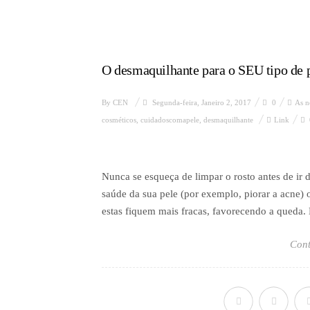
O desmaquilhante para o SEU tipo de 
By
CEN
Segunda-feira, Janeiro 2, 2017
0
As n
cosméticos
,
cuidadoscomapele
,
desmaquilhante
Link
Nunca se esqueça de limpar o rosto antes de ir d
saúde da sua pele (por exemplo, piorar a acne) o
estas fiquem mais fracas, favorecendo a queda. D
Cont